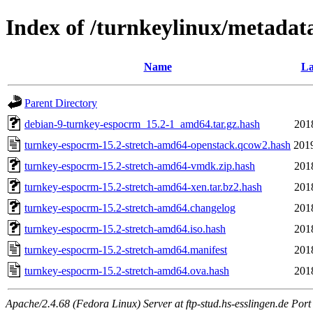
Index of /turnkeylinux/metadat
Name
La
Parent Directory
debian-9-turnkey-espocrm_15.2-1_amd64.tar.gz.hash
201
turnkey-espocrm-15.2-stretch-amd64-openstack.qcow2.hash
201
turnkey-espocrm-15.2-stretch-amd64-vmdk.zip.hash
201
turnkey-espocrm-15.2-stretch-amd64-xen.tar.bz2.hash
201
turnkey-espocrm-15.2-stretch-amd64.changelog
201
turnkey-espocrm-15.2-stretch-amd64.iso.hash
201
turnkey-espocrm-15.2-stretch-amd64.manifest
201
turnkey-espocrm-15.2-stretch-amd64.ova.hash
201
Apache/2.4.68 (Fedora Linux) Server at ftp-stud.hs-esslingen.de Port