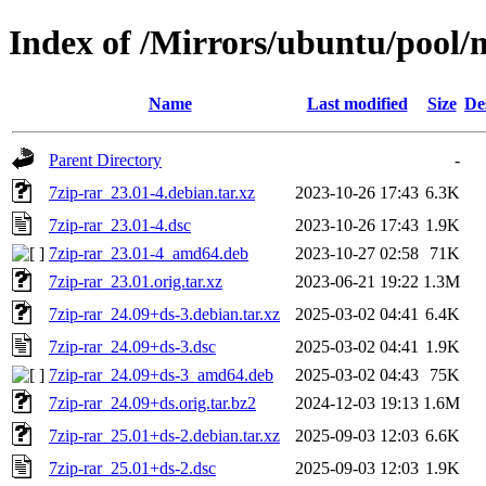
Index of /Mirrors/ubuntu/pool/m
Name
Last modified
Size
De
Parent Directory
-
7zip-rar_23.01-4.debian.tar.xz
2023-10-26 17:43
6.3K
7zip-rar_23.01-4.dsc
2023-10-26 17:43
1.9K
7zip-rar_23.01-4_amd64.deb
2023-10-27 02:58
71K
7zip-rar_23.01.orig.tar.xz
2023-06-21 19:22
1.3M
7zip-rar_24.09+ds-3.debian.tar.xz
2025-03-02 04:41
6.4K
7zip-rar_24.09+ds-3.dsc
2025-03-02 04:41
1.9K
7zip-rar_24.09+ds-3_amd64.deb
2025-03-02 04:43
75K
7zip-rar_24.09+ds.orig.tar.bz2
2024-12-03 19:13
1.6M
7zip-rar_25.01+ds-2.debian.tar.xz
2025-09-03 12:03
6.6K
7zip-rar_25.01+ds-2.dsc
2025-09-03 12:03
1.9K