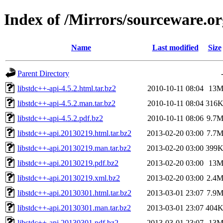
Index of /Mirrors/sourceware.o
Name
Last modified
Size
Parent Directory
libstdc++-api-4.5.2.html.tar.bz2
2010-10-11 08:04
13
libstdc++-api-4.5.2.man.tar.bz2
2010-10-11 08:04
316
libstdc++-api-4.5.2.pdf.bz2
2010-10-11 08:06
9.7
libstdc++-api.20130219.html.tar.bz2
2013-02-20 03:00
7.7
libstdc++-api.20130219.man.tar.bz2
2013-02-20 03:00
399
libstdc++-api.20130219.pdf.bz2
2013-02-20 03:00
13
libstdc++-api.20130219.xml.bz2
2013-02-20 03:00
2.4
libstdc++-api.20130301.html.tar.bz2
2013-03-01 23:07
7.9
libstdc++-api.20130301.man.tar.bz2
2013-03-01 23:07
404
libstdc++-api.20130301.pdf.bz2
2013-03-01 23:07
13